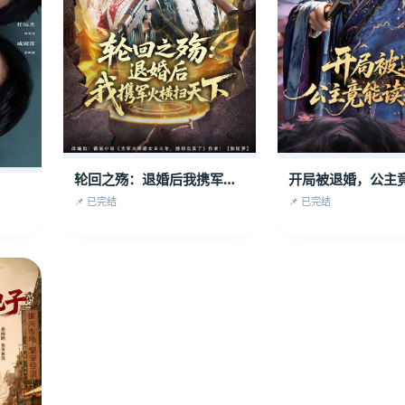
轮回之殇：退婚后我携军火横扫天下
📌 已完结
📌 已完结