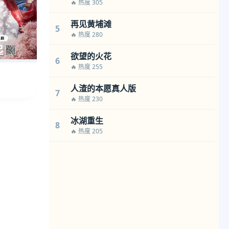
🔥 热度 305
再见黄埔滩
5
🔥 热度 280
欲望的火花
6
🔥 热度 255
人渣的本愿真人版
7
🔥 热度 230
冰湖重生
8
🔥 热度 205