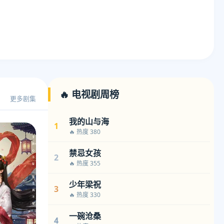
🔥 电视剧周榜
更多剧集
我的山与海
1
🔥 热度 380
禁忌女孩
2
🔥 热度 355
少年梁祝
3
🔥 热度 330
一碗沧桑
4