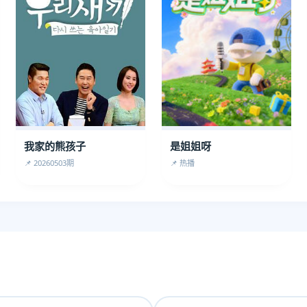
我家的熊孩子
是姐姐呀
📌 20260503期
📌 热播