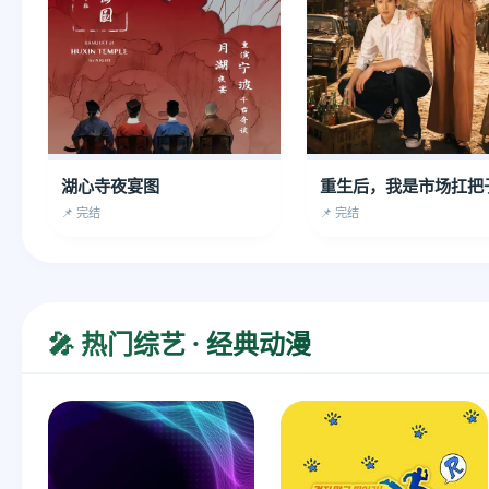
湖心寺夜宴图
重生后，我是市场扛把
📌 完结
📌 完结
🎤 热门综艺 · 经典动漫