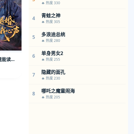
🔥 热度 330
青蛙之神
4
🔥 热度 305
多浪迪总统
5
🔥 热度 280
单身男女2
6
开局被退婚，公主竟能读我心声
🔥 热度 255
隐藏的面孔
7
🔥 热度 230
哪吒之魔童闹海
8
🔥 热度 205