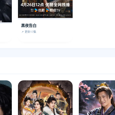
黑夜告白
📌 更新17集