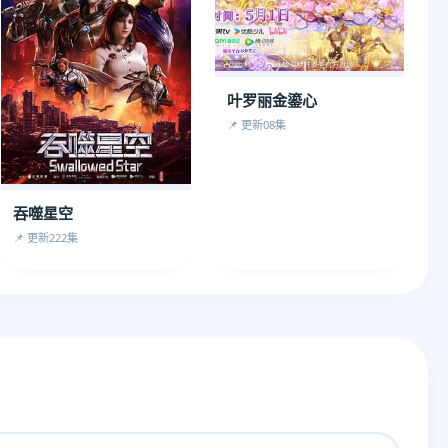
叶罗丽金鎏心
📌 更新08集
吞噬星空
📌 更新222集