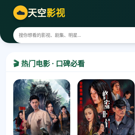
天空
影视
☁️
🎬 热门电影 · 口碑必看