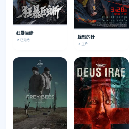
狂暴巨蜥
蜂蜜的针
📌 已完结
📌 正片