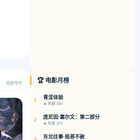
🏆 电影月榜
短剧专栏
青涩体验
1
🔥 热度 380
庞尼因·塞尔文：第二部分
2
🔥 热度 355
东北往事·极恶不赦
3