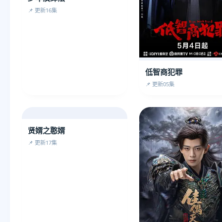
📌 更新16集
低智商犯罪
📌 更新05集
贤婿之憨婿
📌 更新17集