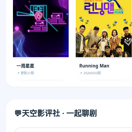
一周星星
Running Man
📌 更新21期
📌 20260503期
💬
天空影评社 · 一起聊剧