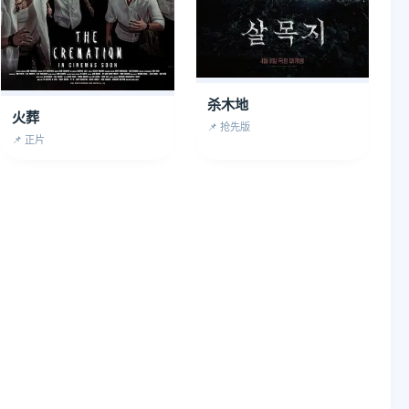
杀木地
火葬
📌 抢先版
📌 正片