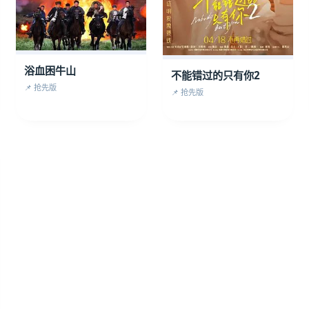
浴血困牛山
不能错过的只有你2
📌 抢先版
📌 抢先版